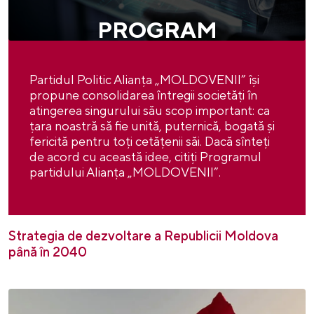
PROGRAM
Partidul Politic Alianța „MOLDOVENII” își
propune consolidarea întregii societăți în
atingerea singurului său scop important: ca
țara noastră să fie unită, puternică, bogată și
fericită pentru toți cetățenii săi. Dacă sînteți
de acord cu această idee, citiți Programul
partidului Alianța „MOLDOVENII”.
Strategia de dezvoltare a Republicii Moldova
până în 2040