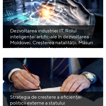
Dezvoltarea industriei IT. Rolul
inteligenței artificiale în dezvoltarea
Moldovei. Creșterea natalității. Măsuri
suplimentare pentru repatrierea
compatrioților care au emigrat în alte
țări
Strategia de creștere a eficienței
politicii externe a statului