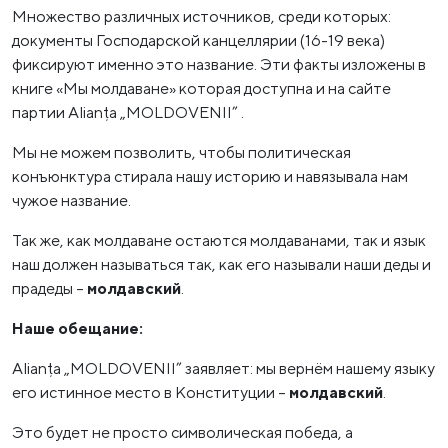
Множество различных источников, среди которых:
документы Господарской канцеллярии (16-19 века)
фиксируют именно это название. Эти факты изложены в
книге «Мы молдаване» которая доступна и на сайте
партии Alianța „MOLDOVENII” .
Мы не можем позволить, чтобы политическая
конъюнктура стирала нашу историю и навязывала нам
чужое название.
Так же, как молдаване остаются молдаванами, так и язык
наш должен называться так, как его называли наши деды и
прадеды –
молдавский
.
Наше обещание:
Alianța „MOLDOVENII” заявляет: мы вернём нашему языку
его истинное место в Конституции –
молдавский
.
Это будет не просто символическая победа, а