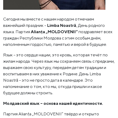
Сегодня мы вместе с нашим народом отмечаем
важнейший праздник –
Limba Noastră
, День родного
языка. Партия
Alianța „MOLDOVENII”
поздравляет всех
граждан Республики Молдова с этим особым днём,
наполненным гордостью, памятью и верой в будущее.
Язык – это сердце нации, это кровь, которая течёт по
жилам народа. Через язык мы сохраняем связь с предками,
выражаем свою культуру, передаём детям традиции и
воспитываем в них уважение к Родине. День Limba
Noastră – это не просто дата в календаре. Это
напоминание о том, кто мы, откуда пришли и какое
будущее должны строить.
Молдавский язык – основа нашей идентичности.
Партия Alianța „MOLDOVENII” твёрдо и открыто